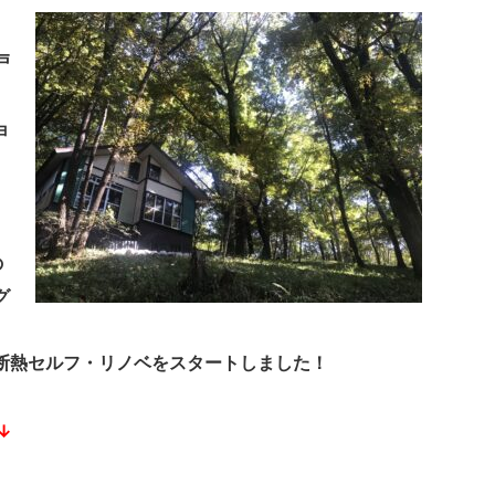
戸
ョ
の
グ
断熱セルフ・リノベをスタートしました！
↓