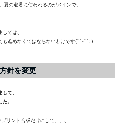
は、夏の避暑に使われるのがメインで、
ましては、
も進めなくてはならないわけです(⌒-⌒; )
方針を変更
まして、
した。
いプリント合板だけにして、、、