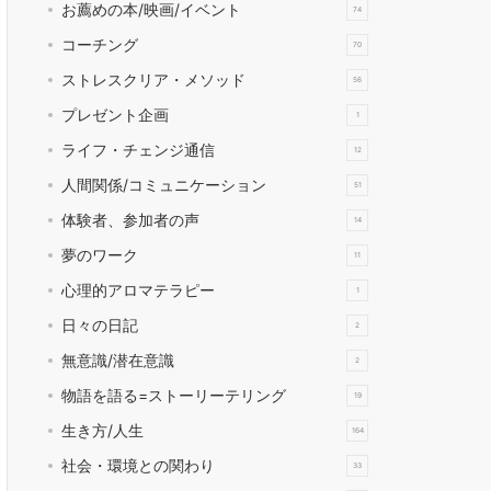
お薦めの本/映画/イベント
74
コーチング
70
ストレスクリア・メソッド
56
プレゼント企画
1
ライフ・チェンジ通信
12
人間関係/コミュニケーション
51
体験者、参加者の声
14
夢のワーク
11
心理的アロマテラピー
1
日々の日記
2
無意識/潜在意識
2
物語を語る=ストーリーテリング
19
生き方/人生
164
社会・環境との関わり
33