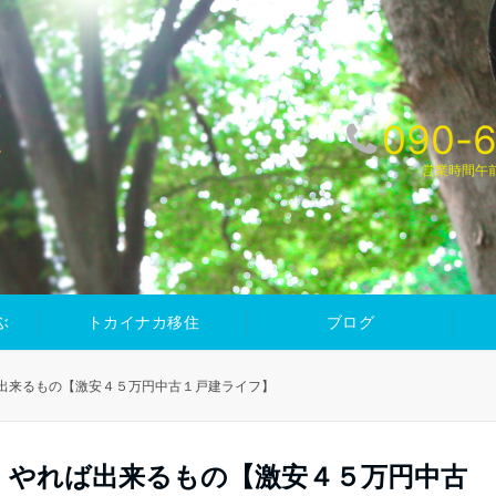
090-6
か
営業時間午
ぶ
トカイナカ移住
ブログ
出来るもの【激安４５万円中古１戸建ライフ】
、やれば出来るもの【激安４５万円中古