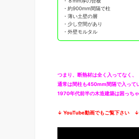
・８mm厚の合板
・約900mm間隔で柱
・薄い土壁の層
・少し空間があり
・外壁モルタル
つまり、断熱材は全く入ってなく、
通常は間柱も450mm間隔で入って
1970年代前半の木造建築は困っち
↓ YouTube動画でもご覧下さい ↓