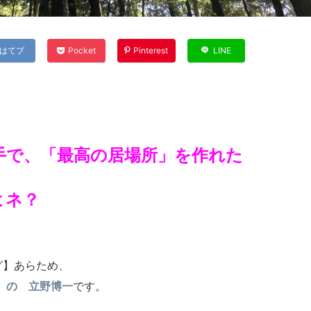
はてブ
Pocket
Pinterest
LINE
手で、「最高の居場所」を作れた
よネ？
グ】あらため、
】の 立野博一
です。