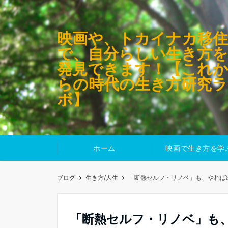
映画や、トカイナカ移住
で、自分らしい生き方を
発見できます！【これ
らの時代の生き方研究ラ
ボ】
ホーム
映画で生き方を学
ブログ
生き方/人生
「断熱セルフ・リノベ」も、やれば
「断熱セルフ・リノベ」も