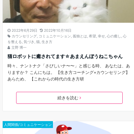
2022年6月29日
2022年10月16日
カウンセリング
,
コミュニケーション
,
孤独とは
,
希望
,
幸せ
,
心の癒し
,
心
を整える
,
気づき
,
猫
,
生き方
立野 博一
猫ロボットに癒されてます☆あまえんぼうねこちゃん
時々、ナントナク「さびしいナ〜〜」と感じる時、 あなたは、あ
りますか？ こんにちは。 【生き方コーチング+カウンセリング】
あらため、 【これからの時代の生き方研
続きを読む
人間関係/コミュニケーション