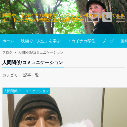
Menu
映画や、トカイナカ移住で、自分らしい生き方を発見できま
す！【これからの時代の生き方研究ラボ】
ホーム
映画で「人生」を学ぶ
トカイナカ移住
ブログ
無
ブログ
人間関係/コミュニケーション
人間関係/コミュニケーション
カテゴリ一 記事一覧
人間関係/コミュニケーション