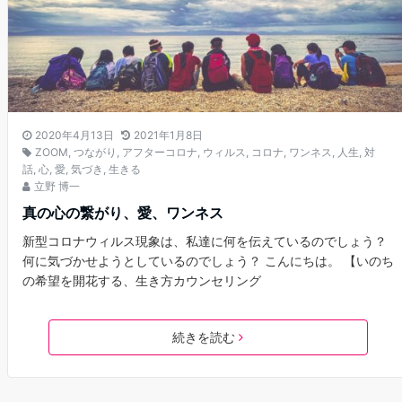
2020年4月13日
2021年1月8日
ZOOM
,
つながり
,
アフターコロナ
,
ウィルス
,
コロナ
,
ワンネス
,
人生
,
対
話
,
心
,
愛
,
気づき
,
生きる
立野 博一
真の心の繋がり、愛、ワンネス
新型コロナウィルス現象は、私達に何を伝えているのでしょう？
何に気づかせようとしているのでしょう？ こんにちは。 【いのち
の希望を開花する、生き方カウンセリング
続きを読む