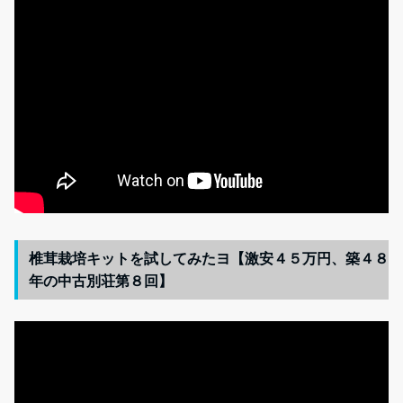
椎茸栽培キットを試してみたヨ【激安４５万円、築４８
年の中古別荘第８回】