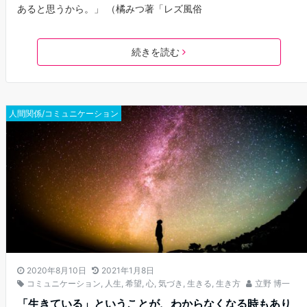
あると思うから。」 （橘みつ著「レズ風俗
続きを読む
人間関係/コミュニケーション
2020年8月10日
2021年1月8日
コミュニケーション
,
人生
,
希望
,
心
,
気づき
,
生きる
,
生き方
立野 博一
「生きている」ということが、わからなくなる時もあり