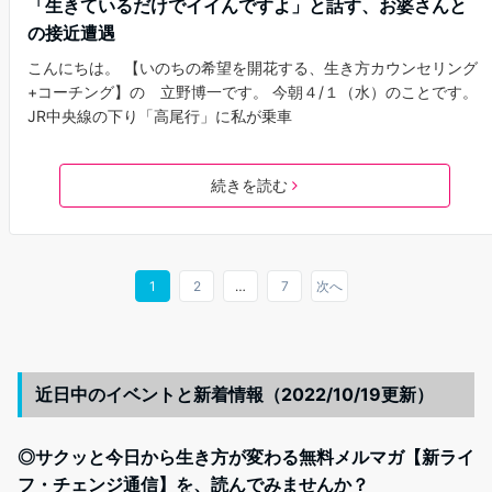
「生きているだけでイイんですよ」と話す、お婆さんと
の接近遭遇
こんにちは。 【いのちの希望を開花する、生き方カウンセリング
+コーチング】の 立野博一です。 今朝４/１（水）のことです。
JR中央線の下り「高尾行」に私が乗車
続きを読む
1
2
…
7
次へ
近日中のイベントと新着情報（2022/10/19更新）
◎サクッと今日から生き方が変わる無料メルマガ【新ライ
フ・チェンジ通信】を、読んでみませんか？