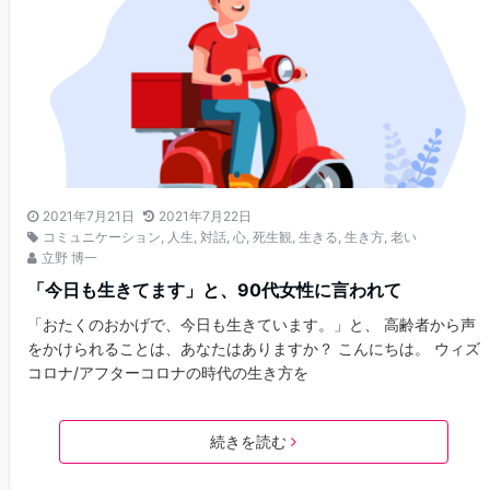
2021年7月21日
2021年7月22日
コミュニケーション
,
人生
,
対話
,
心
,
死生観
,
生きる
,
生き方
,
老い
立野 博一
「今日も生きてます」と、90代女性に言われて
「おたくのおかげで、今日も生きています。」と、 高齢者から声
をかけられることは、あなたはありますか？ こんにちは。 ウィズ
コロナ/アフターコロナの時代の生き方を
続きを読む