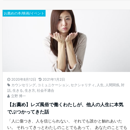
お薦めの本/映画/イベント
2020年8月12日
2021年1月2日
カウンセリング
,
コミュニケーション
,
セクシャリティ
,
人生
,
人間関係
,
対
話
,
生きる
,
生き方
,
社会不適合
立野 博一
【お薦め】レズ風俗で働くわたしが、他人の人生に本気
でぶつかってきた話
「人に傷つき、人を信じられない、 それでも誰かと触れあいた
い。 それってきっとわたしのことでもあって、 あなたのことでも