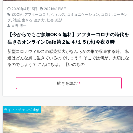
2020年4月15日
2021年1月8日
ZOOM
,
アフターコロナ
,
ウィルス
,
コミュニケーション
,
コロナ
,
コーチン
グ
,
対話
,
生きる
,
生き方
,
社会
,
経済
立野 博一
【今からでもご参加OK☆無料】アフターコロナの時代を
生きるオンラインCafe第２回４/１５(水)今夜８時
新型コロナウィルスの感染拡大がなんらかの形で収束する時、 私
達はどんな風に生きているのでしょう？ そこでは何が、大切にな
るのでしょう？ こんにちは。 【いのちの
続きを読む
ライフ・チェンジ通信