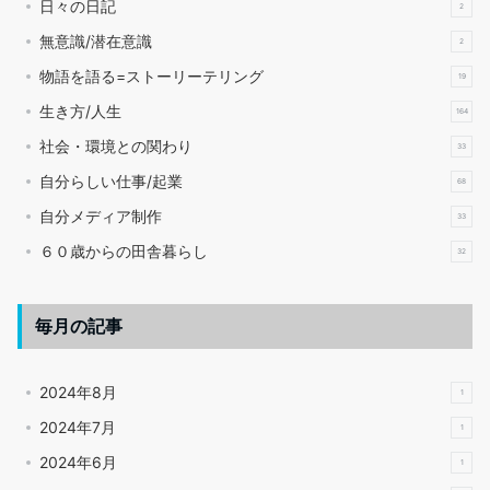
日々の日記
2
無意識/潜在意識
2
物語を語る=ストーリーテリング
19
生き方/人生
164
社会・環境との関わり
33
自分らしい仕事/起業
68
自分メディア制作
33
６０歳からの田舎暮らし
32
毎月の記事
2024年8月
1
2024年7月
1
2024年6月
1