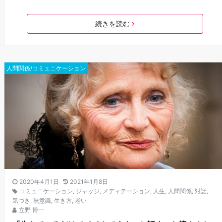
続きを読む
人間関係/コミュニケーション
2020年4月1日
2021年1月8日
コミュニケーション
,
ジャッジ
,
メディテーション
,
人生
,
人間関係
,
対話
,
気づき
,
無意識
,
生き方
,
老い
立野 博一