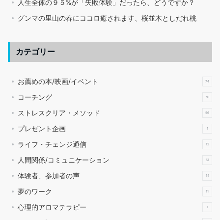
人生全体の９５%が「失敗体験」だったら、どうですか？
グンマの里山の春にココロ癒されます、桜並木としだれ桃
カテゴリー
お薦めの本/映画/イベント
74
コーチング
70
ストレスクリア・メソッド
56
プレゼント企画
1
ライフ・チェンジ通信
12
人間関係/コミュニケーション
51
体験者、参加者の声
14
夢のワーク
11
心理的アロマテラピー
1