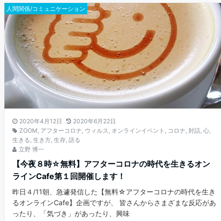
人間関係/コミュニケーション
2020年4月12日
2020年6月22日
ZOOM
,
アフターコロナ
,
ウィルス
,
オンラインイベント
,
コロナ
,
対話
,
心
,
生きる
,
生き方
,
生存
,
語る
立野 博一
【今夜８時☆無料】アフターコロナの時代を生きるオン
ラインCafe第１回開催します！
昨日４/11朝、急遽発信した【無料☆アフターコロナの時代を生き
るオンラインCafe】企画ですが、 皆さんからさまざまな反応があ
ったり、「気づき」があったり、興味