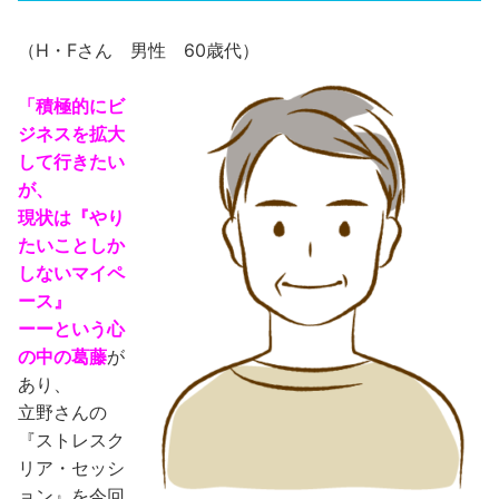
（H・Fさん 男性 60歳代）
「積極的にビ
ジネスを拡大
して行きたい
が、
現状は『やり
たいことしか
しないマイペ
ース』
ーーという心
の中の葛藤
が
あり、
立野さんの
『ストレスク
リア・セッシ
ョン』を今回