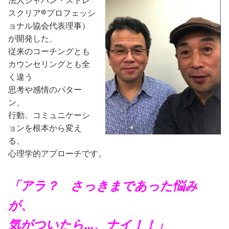
スクリア®プロフェッシ
ョナル協会代表理事）
が開発した、
従来のコーチングとも
カウンセリングとも全
く違う
思考や感情のパター
ン、
行動、コミュニケーシ
ョンを根本から変え
る、
心理学的アプローチです。
「アラ？ さっきまであった悩み
が、
気がついたら…、ナイ！！」