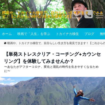
Menu
映画や、トカイナカ移住で、自分らしい生き方を発見できま
す！【これからの時代の生き方研究ラボ】
ホーム
映画で「人生」を学ぶ
トカイナカ移住
ブログ
無
映画や、トカイナカ移住で、自分らしい生き方を発見できます！【これから
【単発ストレスクリア・コーチング+カウンセ
リング】を体験してみませんか？
〜あなたがアフターコロナ、変化と混乱の時代を生きやすくなるため
に〜