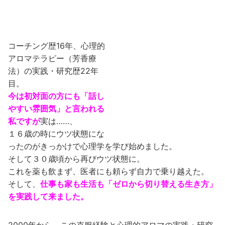
コーチング歴16年、心理的
アロマテラピー（芳香療
法）の実践・研究歴22年
目。
今は初対面の方にも「話し
やすい雰囲気」と言われる
私ですが
実は……、
１６歳の時にウツ状態にな
ったのがきっかけで心理学を学び始めました。
そして３０歳頃から再びウツ状態に。
これを薬も飲まず、医者にも頼らず自力で乗り越えた。
そして、
仕事も家も生活も「ゼロから切り替える生き方」
を実践して来ました。
2000年から、この克服経験と心理的アロマの実践・研究